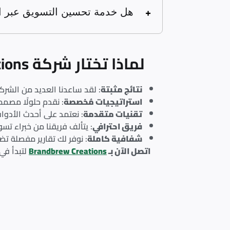
هل خدمة تحسين التسويق عبر الب
لماذا تختار شركة Brandbrew Creations؟
نتائج مثبتة
: لقد ساعدنا العديد من الشرك
استراتيجيات مُخصصة
: نقدم حلولًا مصمم
تقنيات متقدمة
: نعتمد على أحدث الأدوات
فريق احترافي
: يتألف فريقنا من خبراء ت
شفافية كاملة
: نوفر لك تقارير مفصلة ت
اتصل الآن بـ
Brandbrew Creations
لتبدأ في