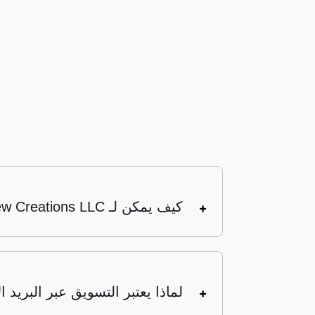
كيف يمكن لـ BrandBrew Creations LLC. تحسين حملات التسويق عبر البريد الالكتروني الخاصة بي؟
لماذا يعتبر التسويق عبر البريد 