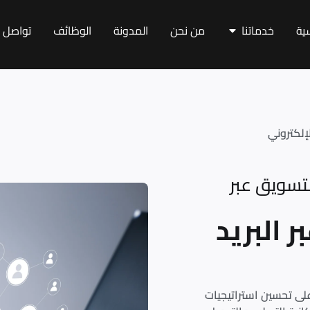
سية
خدماتنا
من نحن
المدونة
الوظائف
تواصل م
إلكتروني
تسويق عبر
 البريد
على تحسين استراتيجيات