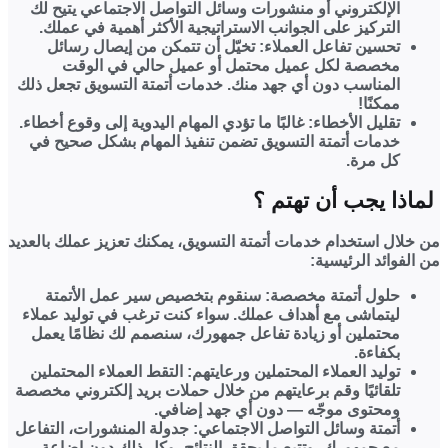
الإلكتروني أو منشورات وسائل التواصل الاجتماعي يتيح لك
التركيز على الجوانب الاستراتيجية الأكثر أهمية في عملك.
تحسين تفاعل العملاء:
تخيّل أن تتمكن من إيصال رسائل
مخصصة لكل عميل محتمل أو عميل حالي في الوقت
المناسب دون أي جهد منك. خدمات أتمتة التسويق تجعل ذلك
ممكنًا!
تقليل الأخطاء:
غالبًا ما تؤدي المهام اليدوية إلى وقوع أخطاء.
خدمات أتمتة التسويق تضمن تنفيذ المهام بشكل صحيح في
كل مرة.
لماذا يجب أن تهتم ؟
من خلال استخدام خدمات أتمتة التسويق، يمكنك تعزيز عملك بالعديد
من الفوائد الرئيسية:
حلول أتمتة مخصصة:
سنقوم بتخصيص سير عمل الأتمتة
ليتماشى مع أهداف عملك. سواء كنت ترغب في توليد عملاء
محتملين أو زيادة تفاعل جمهورك، سنصمم لك نظامًا يعمل
بكفاءة.
توليد العملاء المحتملين ورعايتهم:
التقط العملاء المحتملين
تلقائيًا وقم برعايتهم من خلال حملات بريد إلكتروني مخصصة
ومحتوى موجّه — دون أي جهد إضافي.
أتمتة وسائل التواصل الاجتماعي:
جدولة المنشورات، التفاعل
مع جمهورك، وتتبع ما يحقق النتائج، وكل ذلك دون إضاعة