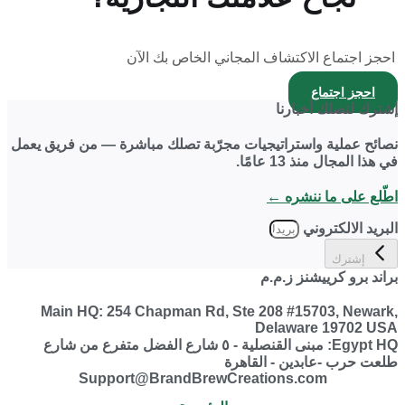
احجز اجتماع الاكتشاف المجاني الخاص بك الآن
احجز اجتماع
إشترك لتصلك أخبارنا​
نصائح عملية واستراتيجيات مجرّبة تصلك مباشرة — من فريق يعمل
في هذا المجال منذ 13 عامًا.
اطّلع على ما ننشره ←
البريد الالكتروني
إشترك​
Company website
براند برو كرييشنز ز.م.م
Main HQ: 254 Chapman Rd, Ste 208 #15703, Newark,
Delaware 19702 USA
Egypt HQ: مبنى القنصلية - ٥ شارع الفضل متفرع من شارع
طلعت حرب -عابدين - القاهرة
Support@BrandBrewCreations.com