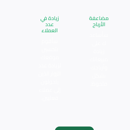
مضاعفة
زيادة في
الأرباح
عدد
العملاء
سأساعد
سأقوم
ك على
بتحسين
زيادة
موقعك
مبيعاتك
لزيادة عدد
وأرباحك
الزوار الذين
بشكل
يتحولون
ملحوظ.
إلى عملاء
فعليين.