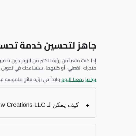
جاهز لتحسين خدمة تحسين م
إذا كنت متعباً من رؤية الكثير من الزوار دون تحقي
متجرك الفعلي، أو كليهما. سنساعدك في تحويل الز
تواصل معنا اليوم
وابدأ في رؤية نتائج ملموسة ف
كيف يمكن لـ BrandBrew Creations LLC. خدمة تحسين معدل التحويل لموقعي على الويب؟