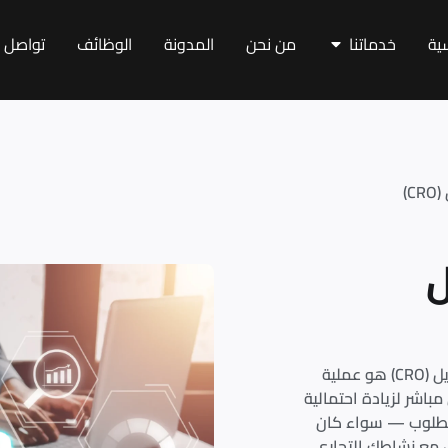
سية
خدماتنا
من نحن
المدونة
الوظائف
تواصل م
)
تحسين معدل التحويل (CRO) تحسين معدل التحويل (CRO) هو عملية
باشر لزيادة احتمالية
المطلوب — سواء كان
ل مع نشاطك التجاري.