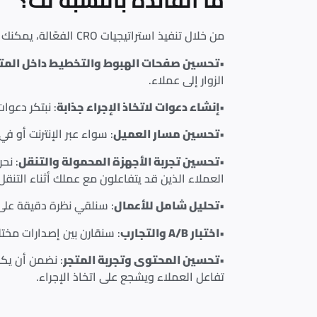
ما الفائدة بالنسبة لك؟
من خلال تنفيذ استراتيجيات CRO الفعّالة، يمكنك رؤية تحسن كبير في نتائجك، سواء كان عملك عبر الإنترنت، أو خارج الإنترنت، أو كليهما. إليك كيف نساعدك:
•
تحسين صفحات الهبوط والتخطيط داخل المت
الزوار إلى عملاء.
•
إنشاء دعوات لاتخاذ الإجراء جذابة
: نبتكر دعوا
•
تحسين مسار العميل
: سواء عبر الإنترنت أو 
•
تحسين تجربة الأجهزة المحمولة والتنقل
: نح
العملاء الذين قد يتفاعلون مع عملك أثناء التنقل
•
تحليل شامل للأعمال
: سنلقي نظرة دقيقة على
•
اختبار A/B والتجارب
: سنقارن بين إصدارات مخت
•
تحسين المحتوى وتجربة المتجر
: نضمن أن يكو
تفاعل العملاء ويشجع على اتخاذ الإجراء.