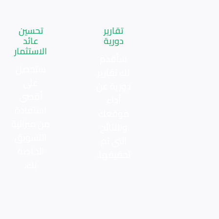
تقارير
تحسين
دورية
عائد
الاستثمار
سأقدم
ستحصل
لك تقارير
على
دورية عن
أقصى
أداء
استفادة
موقعك
من ميزانية
والنتائج
التسويق
التي تم
الخاصة
تحقيقها.
بك.