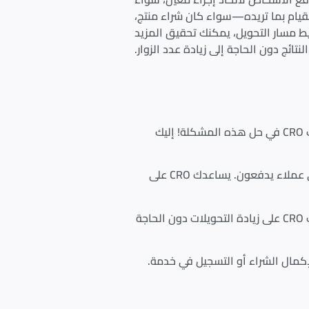
القيام بما تريده—سواء كان شراء منتج،
يط مسار التحويل، يمكنك تحقيق المزيد
لنتائج دون الحاجة إلى زيادة عدد الزوار.
هل تحصل على الكثير من الزوار أو العملاء المحتملين ولكن دون تحقيق مبيعات أو تسجيلات كافية؟ يمكن أن يساعدك CRO في حل هذه المشكلة! إليك
: الأمر لا يتعلق فقط بجذب المزيد من الأشخاص، بل بتحويل الأشخاص الذين لديك بالفعل إلى عملاء يدفعون. يساعدك CRO على
: سواء كنت تقوم بتحسين موقع إلكتروني أو تحسين تخطيط متجر فعلي، يساعدك CRO على زيادة التحويلات دون الحاجة
كمال الشراء أو التسجيل في خدمة.